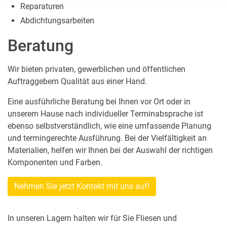
Reparaturen
Dieses Cookie enthält
Abdichtungsarbeiten
Informationen darüber, wie
der Endbenutzer die
Beratung
Website verwendet und
CONSENT
.google.com
welche Werbung der
Endbenutzer
Wir bieten privaten, gewerblichen und öffentlichen
möglicherweise gesehen
Auftraggebern Qualität aus einer Hand.
hat, bevor er diese Website
besucht.
Eine ausführliche Beratung bei Ihnen vor Ort oder in
Das Cookie ist in Anfragen
unserem Hause nach individueller Terminabsprache ist
enthalten, die von den
ebenso selbstverständlich, wie eine umfassende Planung
Browsern an Google-
und termingerechte Ausführung. Bei der Vielfältigkeit an
Websites gesendet werden.
Das NID-Cookie enthält eine
Materialien, helfen wir Ihnen bei der Auswahl der richtigen
eindeutige ID, über die
Komponenten und Farben.
Google Ihre bevorzugten
Einstellungen und andere
NID
.google.com
Informationen speichert,
Nehmen Sie jetzt Kontakt mit uns auf!
insbesondere Ihre
bevorzugte Sprache (z. B.
Deutsch), wie viele
In unseren Lagern halten wir für Sie Fliesen und
Suchergebnisse pro Seite