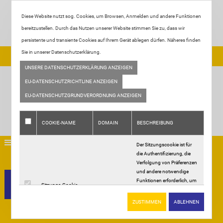
Diese Website nutzt sog. Cookies, um Browsen, Anmelden und andere Funktionen
bereitzustellen. Durch das Nutzen unserer Website stimmen Sie zu, dass wir
persistente und transiente Cookies auf Ihrem Gerät ablegen dürfen. Näheres finden
Sie in unserer Datenschutzerklärung.
Tel:
+49 2933 - 2887
| Email:
info@fliesen-ortjohann.de
UNSERE DATENSCHUTZERKLÄRUNG ANZEIGEN
EU-DATENSCHUTZRICHTLINE ANZEIGEN
EU-DATENSCHUTZGRUNDVERORDNUNG ANZEIGEN
COOKIE-NAME
DOMAIN
BESCHREIBUNG
Der Sitzungscookie ist für
die Authentifizierung, die
Home
Verfolgung von Präferenzen
Über uns
und andere notwendige
Funktionen erforderlich, um
Leistungen
Sitzungs-Cookie
.
vollständig mit dieser
Ausstellung
Website interagieren zu
Leistungen
ZUSTIMMEN
ABLEHNEN
können. Der Name des
Galerie
Sitzungscookies wird