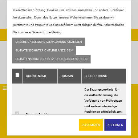
Diese Website nutzt sog. Cookies, um Browsen, Anmelden und andere Funktionen
bereitzustellen. Durch das Nutzen unserer Website stimmen Sie zu, dass wir
persistente und transiente Cookies auf Ihrem Gerät ablegen dürfen. Näheres finden
Sie in unserer Datenschutzerklärung.
Tel:
+49 2933 - 2887
| Email:
info@fliesen-ortjohann.de
UNSERE DATENSCHUTZERKLÄRUNG ANZEIGEN
EU-DATENSCHUTZRICHTLINE ANZEIGEN
EU-DATENSCHUTZGRUNDVERORDNUNG ANZEIGEN
COOKIE-NAME
DOMAIN
BESCHREIBUNG
Der Sitzungscookie ist für
die Authentifizierung, die
Home
Verfolgung von Präferenzen
Über uns
und andere notwendige
Funktionen erforderlich, um
Leistungen
Sitzungs-Cookie
.
vollständig mit dieser
Ausstellung
Website interagieren zu
ZUSTIMMEN
ABLEHNEN
Heiligabend und Silvester geschlossen
können. Der Name des
Galerie
Sitzungscookies wird